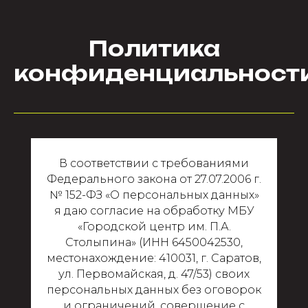
Политика
конфиденциальност
В соответствии с требованиями
Федерального закона от 27.07.2006 г.
№ 152-ФЗ «О персональных данных»
я даю согласие на обработку МБУ
«Городской центр им. П.А.
Столыпина» (ИНН 6450042530,
местонахождение: 410031, г. Саратов,
ул. Первомайская, д. 47/53) своих
персональных данных без оговорок
и ограничений, совершение с