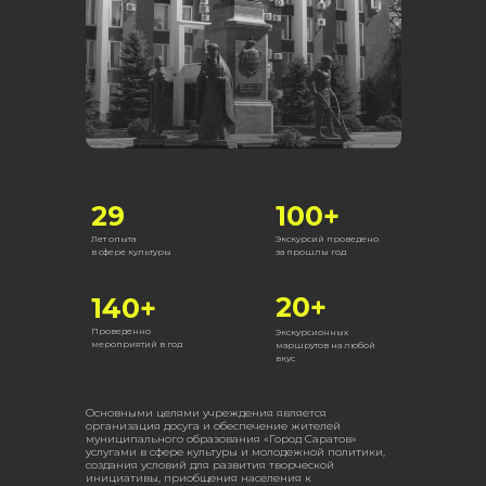
29
100+
Лет опыта
Экскурсий проведено
в сфере культуры
за прошлы год
20+
140+
Проведенно
Экскурсионных
мероприятий в год
маршрутов на любой
вкус
Основными целями учреждения является
организация досуга и обеспечение жителей
муниципального образования «Город Саратов»
услугами в сфере культуры и молодежной политики,
создания условий для развития творческой
инициативы, приобщения населения к