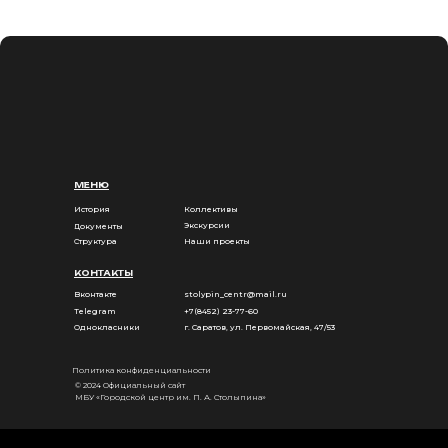
МЕНЮ
История
Коллективы
Экскурсии
Документы
Структура
Наши проекты
КОНТАКТЫ
Вконтакте
stolypin_centr@mail.ru
Telegram
+7(8452) 23-77-60
Однокласники
г. Саратов, ул. Первомайская, 47/53
Политика конфиденциальности
© 2024 Официальный сайт
МБУ «Городской центр им. П. А. Столыпина»