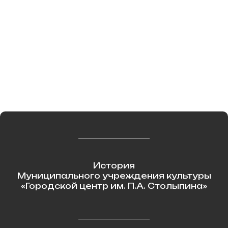
Фактический адрес: 410031, г.
Саратов, ул. Первомайская 47/53
Режим работы:
Будние дни: с 09:00-18:00 ч.
Выходные дни: суббота,
воскресенье
(по графику работы клубных
формирований)
История
Муниципального учреждения культуры
«Городской центр им. П.А. Столыпина»