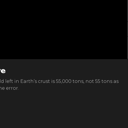
ve
left in Earth’s crust is 55,000 tons, not 55 tons as
he error.