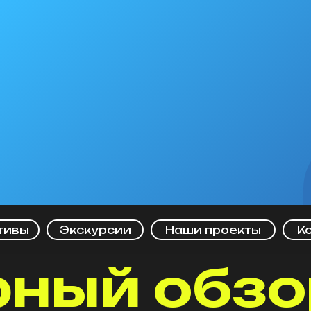
тивы
Экскурсии
Наши проекты
К
рный обзо