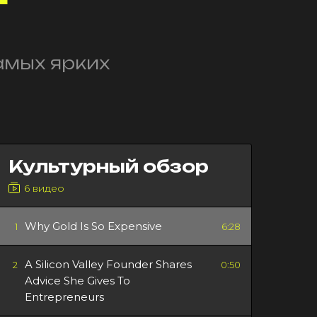
амых ярких
Культурный обзор
6 видео
Why Gold Is So Expensive
1
6:28
A Silicon Valley Founder Shares
2
0:50
Advice She Gives To
Entrepreneurs