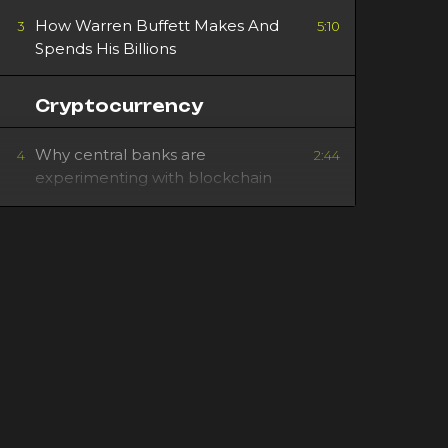
How Warren Buffett Makes And
3
5:10
Spends His Billions
Cryptocurrency
Why central banks are
4
2:44
experimenting with blockchain
Richard Sherman Is All-In On
5
5:06
Cryptocurrencies, But Doesn’t
Think His Grandmother Should
Invest
Should You Buy Bitcoin?
6
2:25