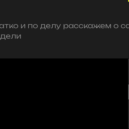
атко и по делу расскажем о с
едели