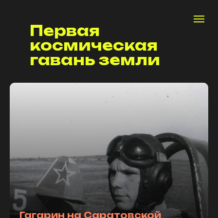
Первая
космическая
гавань земли
Гагарин на Саратовской