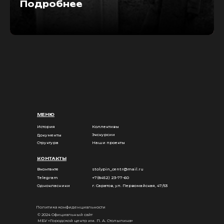
Подробнее
МЕНЮ
История
Коллективы
Экскурсии
Документы
Структура
Наши проекты
КОНТАКТЫ
Вконтакте
stolypin_centr@mail.ru
Telegram
+7(8452) 23-77-60
Однокласники
г. Саратов, ул. Первомайская, 47/53
Политика конфиденциальности
© 2024 Официальный сайт
МБУ «Городской центр им. П. А. Столыпина»