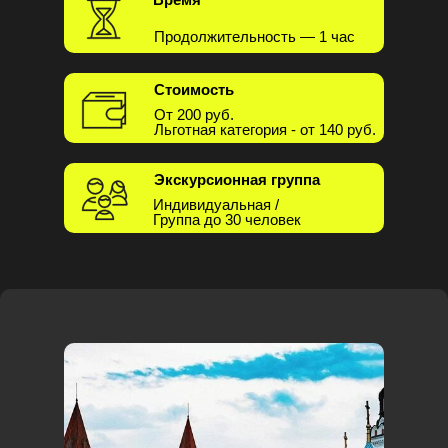
Продолжительность — 1 час
Стоимость
От 200 руб.
Льготная категория - от 140 руб.
Экскурсионная группа
Индивидуальная /
Группа до 30 человек