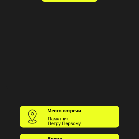
Место встречи
Памятник
Петру Первому
Время