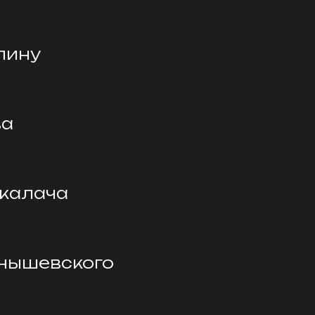
пину
ва
 калача
рнышевского