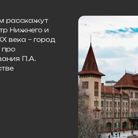
ям расскажут
нтр Нижнего и
X века – город
 про
ания П.А.
стве