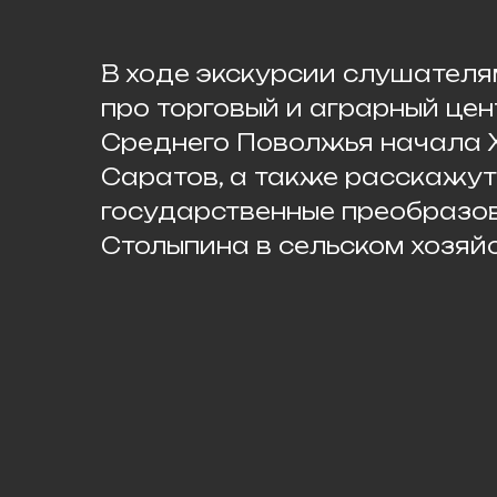
В ходе экскурсии слушател
про торговый и аграрный це
Среднего Поволжья начала X
Саратов, а также расскажут
государственные преобразов
Столыпина в сельском хозяй