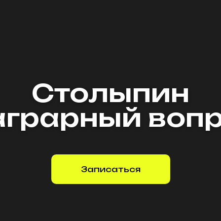
Столыпин
аграрный воп
Записаться