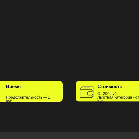
Время
Стоимость
От 200 руб.
Продолжительность — 1
Льготная категория - о
час
руб.