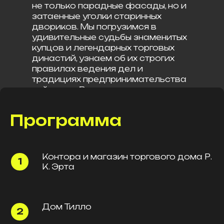
не только парадные фасады, но и
затаенные уголки старинных
двориков. Мы погрузимся в
удивительные судьбы знаменитых
купцов и легендарных торговых
династий, узнаем об их строгих
правилах ведения дел и
традициях предпринимательства
той эпохи. Вы увидите, как
особенности купеческой
архитектуры неразрывно
Программа
переплелись с летописью самого
города.
Контора и магазин торгового дома Р.
К. Эрта
Дом Тилло