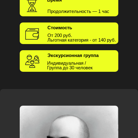
Продолжительность — 1 час
Стоимость
От 200 руб.
Льготная категория - от 140 руб.
Экскурсионная группа
Индивидуальная /
Группа до 30 человек