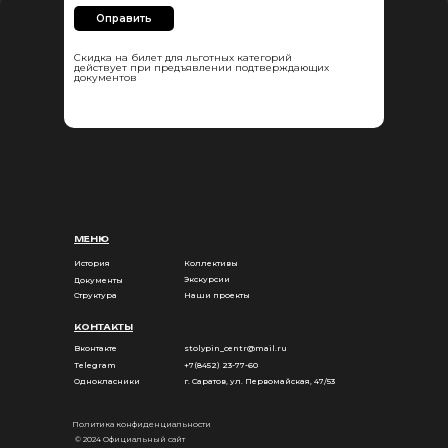
Оправить
Скидка на билет для льготных категорий
действует при предъявлении подтверждающих
документов
МЕНЮ
История
Коллективы
Экскурсии
Документы
Структура
Наши проекты
КОНТАКТЫ
Вконтакте
stolypin_centr@mail.ru
Telegram
+7(8452) 23-77-60
Однокласники
г. Саратов, ул. Первомайская, 47/53
Политика конфиденциальности
© 2024 Официальный сайт